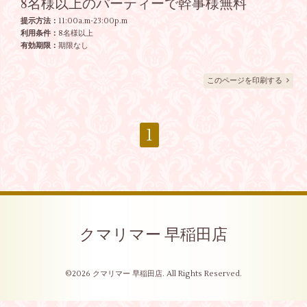
8名様以上のパーティーで幹事様無料
提示方法：
11:00a.m-23:00p.m
利用条件：
8名様以上
有効期限：
期限なし
このページを印刷する
1
クマリマー 早稲田店
©2026
クマリマー 早稲田店
. All Rights Reserved.